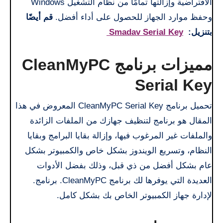
الافتراضية وإزالتها تمامًا من نظام التشغيل Windows
وحفظ موارد الجهاز للحصول على أداء أفضل.
قم أيضًا
بتنزيل:
Smadav Serial Key
مميزات برنامج CleanMyPC
Serial Key
تحميل برنامج CleanMyPC Serial Key المعروض في هذا
المقال هو برنامج لتنظيف جهازك من الملفات الزائدة
والملفات غير المرغوب فيها، وإزالة بقايا البرامج وبقايا
النظام، وتسريع الويندوز بشكل خاص والكمبيوتر بشكل
عام بشكل أفضل من ذي قبل، وذلك بفضل الأدوات
العديدة التي يوفرها لك برنامج CleanMyPC. برنامج.
لإدارة جهاز الكمبيوتر الخاص بك بشكل كامل.