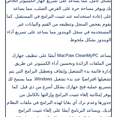
بشكل كامل، مما يساعد على تسريع جهاز الكمبيوتر الخاص
بك ويوفر مساحة حرة على القرص الصلب، مما يساعد
على إعادة استخدامه عند تثبيت البرامج في المستقبل. كما
يقوم بفحص السجل وتنظيفه من القيم والبيانات غير
المستخدمة في سجل الويندوز مما يساعد على تسريع أداء
الويندوز بشكل ملحوظ.
يساعد MacPaw CleanMyPC أيضًا على تنظيف جهازك
من الملفات الزائدة وتحسين أداء الكمبيوتر عن طريق
إدارة قائمة بدء التشغيل وإيقاف وتعطيل البرامج التي يتم
تشغيلها افتراضيًا عند بدء تشغيل Windows، مما يسمح لك
بتسريع عملية فتح جهازك بشكل أسرع من ذي قبل. كما
يوفر إمكانية إلغاء تثبيت البرامج وإزالتها بالكامل من
جذورها وعدم ترك أي بقايا لهذه البرامج في ملفات النظام
لديك. ويساعد البرنامج أيضًا على إلغاء تثبيت البرامج