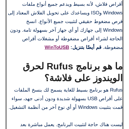
أقراص فلاش، لأنه بسيط ويدعم جميع أنواع ملفات
Windows وISO ويساعدك على تحويل الفلاش المعتاد إلى
قرص مضغوط حقيقي لتثبيت جميع الأنواع. انسخ
Windows إلى جهازك أو أي جهاز آخر بسهولة تامة. ودون
الحاجة لشراء أقراص مضغوطة أو مشغلات أقراص
مضغوطة.
قم أيضًا بتنزيل:
WinToUSB
ما هو برنامج Rufus لحرق
الويندوز على فلاشة؟
Rufus هو برنامج بسيط للغاية يسمح لك بنسخ الملفات
على أقراص USB بسهولة شديدة ودون أدنى جهد، سواء
قمت بتثبيت Windows أو أي نوع آخر من أنظمة التشغيل.
ليست هناك حاجة لتثبيت البرنامج. يعمل مباشرة بعد