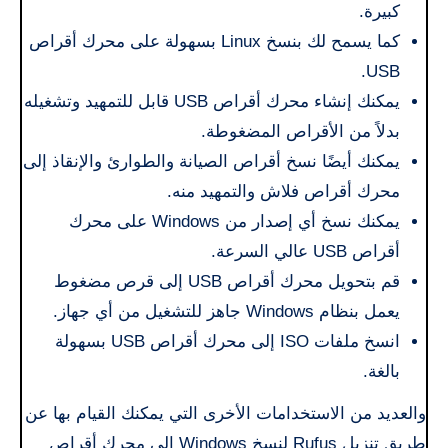
كبيرة.
كما يسمح لك بنسخ Linux بسهولة على محرك أقراص
USB.
يمكنك إنشاء محرك أقراص USB قابل للتمهيد وتشغيله
بدلاً من الأقراص المضغوطة.
يمكنك أيضًا نسخ أقراص الصيانة والطوارئ والإنقاذ إلى
محرك أقراص فلاش والتمهيد منه.
يمكنك نسخ أي إصدار من Windows على محرك
أقراص USB عالي السرعة.
قم بتحويل محرك أقراص USB إلى قرص مضغوط
يعمل بنظام Windows جاهز للتشغيل من أي جهاز.
انسخ ملفات ISO إلى محرك أقراص USB بسهولة
بالغة.
والعديد من الاستخدامات الأخرى التي يمكنك القيام بها عن
طريق تنزيل Rufus لنسخ Windows إلى محرك أقراص