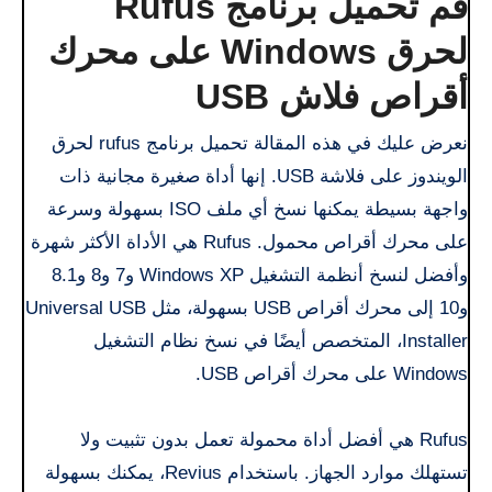
قم تحميل برنامج Rufus
لحرق Windows على محرك
أقراص فلاش USB
نعرض عليك في هذه المقالة تحميل برنامج rufus لحرق
الويندوز على فلاشة USB. إنها أداة صغيرة مجانية ذات
واجهة بسيطة يمكنها نسخ أي ملف ISO بسهولة وسرعة
على محرك أقراص محمول. Rufus هي الأداة الأكثر شهرة
وأفضل لنسخ أنظمة التشغيل Windows XP و7 و8 و8.1
و10 إلى محرك أقراص USB بسهولة، مثل Universal USB
Installer، المتخصص أيضًا في نسخ نظام التشغيل
Windows على محرك أقراص USB.
Rufus هي أفضل أداة محمولة تعمل بدون تثبيت ولا
تستهلك موارد الجهاز. باستخدام Revius، يمكنك بسهولة