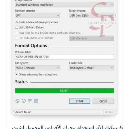
5: يمكنك الآن استخدام محرك الأقراص المحمول لتثبيت