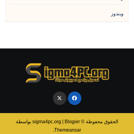
ويندوز
الحقوق محفوظة © sigma4pc.org
Blogier
|
بواسطة
.
Themeansar