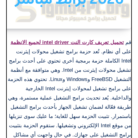
قم
تحميل تعريف كارت النت intel driver لجميع الانظمة
على أي نظام. تُعد حزمة برامج تشغيل محولات إيثرنت
Intel الكاملة حزمة برمجية أخرى تحتوي على أحدث برامج
تشغيل محولات إيثرنت من Intel. وهي متوافقة مع أنظمة
التشغيل FreeBSD وWindows وLinux. تحتوي هذه الحزمة
على برامج تشغيل لمحولات إيثرنت Intel الخارجية
والداخلية. يُعد تحديث برامج التشغيل عملية مستمرة، وهي
طريقة فعّالة لضمان تشغيل الجهاز بأحدث برامج التشغيل
باستمرار. تثبيت الحزمة سهل للغاية؛ ما عليك سوى تنزيلها
من موقع Intel الإلكتروني وتشغيلها. ستقوم الحزمة بتثبيت
برامج التشغيل على جهازك. في حال واجهت أي مشاكل