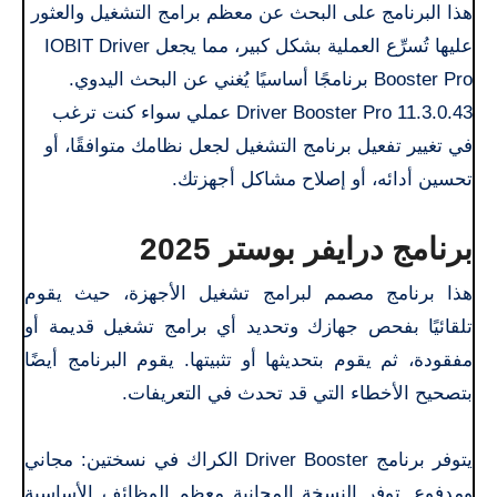
هذا البرنامج على البحث عن معظم برامج التشغيل والعثور
عليها تُسرِّع العملية بشكل كبير، مما يجعل IOBIT Driver
Booster Pro برنامجًا أساسيًا يُغني عن البحث اليدوي.
Driver Booster Pro 11.3.0.43 عملي سواء كنت ترغب
في تغيير تفعيل برنامج التشغيل لجعل نظامك متوافقًا، أو
تحسين أدائه، أو إصلاح مشاكل أجهزتك.
برنامج درايفر بوستر 2025
هذا برنامج مصمم لبرامج تشغيل الأجهزة، حيث يقوم
تلقائيًا بفحص جهازك وتحديد أي برامج تشغيل قديمة أو
مفقودة، ثم يقوم بتحديثها أو تثبيتها. يقوم البرنامج أيضًا
بتصحيح الأخطاء التي قد تحدث في التعريفات.
يتوفر برنامج Driver Booster الكراك في نسختين: مجاني
ومدفوع. توفر النسخة المجانية معظم الوظائف الأساسية