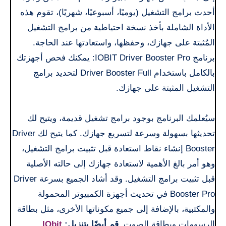
أحدث برامج التشغيل (يوميًا، أسبوعيًا، شهريًا)، تقوم هذه
الأداة الشاملة بأخذ نسخة احتياطية من برامج التشغيل
المُثبتة على جهازك، وحفظها، واستعادتها عند الحاجة.
برنامج IOBIT Driver Booster Pro: يمكنك فحص أجهزتك
بالكامل باستخدام Driver Booster Full لتحديد برامج
التشغيل المثبتة على جهازك.
سيُعلمك البرنامج بوجود برامج تشغيل قديمة، ويتيح لك
تحديثها بسهولة وسرعة لتسريع جهازك. كما يتيح لك Driver
Booster إنشاء نقاط استعادة قبل تثبيت برامج التشغيل،
وهو أمر بالغ الأهمية لاستعادة جهازك إلى حالته الأصلية
قبل تثبيت برامج التشغيل. وقد أشاد الجميع بسرعة Driver
Booster Pro في تحديث أجهزة الكمبيوتر المحمولة
والمكتبية، بالإضافة إلى جميع مكوناتها الأخرى، مثل بطاقة
الرسومات وبطاقة الصوت.
قم أيضًا بتنزيل:
IObit