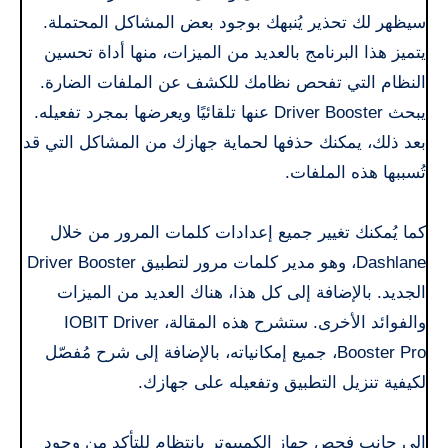
سيظهر لك تحذير يُنبهك بوجود بعض المشاكل المحتملة.
يتميز هذا البرنامج بالعديد من الميزات، منها أداة تحسين
النظام التي تفحص نظامك للكشف عن الملفات الضارة.
يبحث Driver Booster عنها تلقائيًا ويعرضها بمجرد تفعيله.
بعد ذلك، يمكنك حذفها لحماية جهازك من المشاكل التي قد
تُسببها هذه الملفات.
كما يُمكنك تغيير جميع إعدادات كلمات المرور من خلال
Dashlane، وهو مدير كلمات مرور لتطبيق Driver Booster
الجديد. بالإضافة إلى كل هذا، هناك العديد من الميزات
والفوائد الأخرى. ستشرح هذه المقالة، IOBIT Driver
Booster Pro، جميع إمكانياته، بالإضافة إلى شرح مُفصّل
لكيفية تنزيل التطبيق وتفعيله على جهازك.
إلى جانب فحص جهاز الكمبيوتر بانتظام للتأكد من وجود