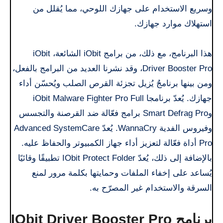
وسريع الاستخدام على جهازك اللوحي، مما يُقلل من
استهلاك موارد جهازك.
هذا البرنامج، مع ذلك، من برامج iObit الشائعة، iObit
Driver Booster Pro، وقد نشرنا العديد من البرامج بالفعل،
ومن بينها برنامجٌ يُزيل تجزئة القرص الصلب ويُحسّن أداء
جهازك. يُعدّ برنامجا iObit Malware Fighter Pro Full
وSmart Defrag Pro برامج فعّالة ضد القرصنة والتجسس
وفيروس الفدية WannaCry. يُعدّ Advanced SystemCare
Pro أداة فعّالة لتعزيز أداء جهاز الكمبيوتر والحفاظ عليه.
بالإضافة إلى ذلك، يُعدّ IObit Protect Folder تطبيقًا وقائيًا
يُساعد على إخفاء الملفات وحمايتها بكلمة مرور لمنع
السرقة والاستخدام غير المصرّح به.
برنامج IObit Driver Booster Pro