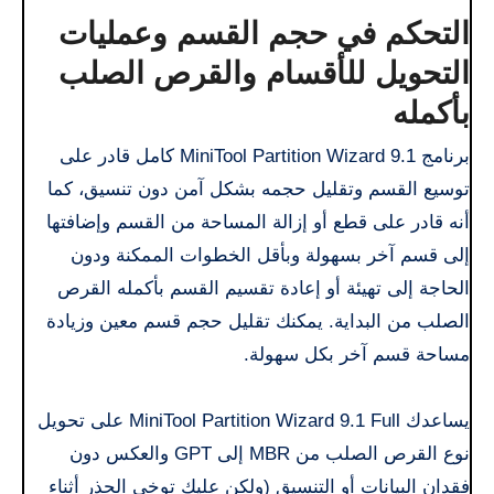
التحكم في حجم القسم وعمليات
التحويل للأقسام والقرص الصلب
بأكمله
برنامج MiniTool Partition Wizard 9.1 كامل قادر على
توسيع القسم وتقليل حجمه بشكل آمن دون تنسيق، كما
أنه قادر على قطع أو إزالة المساحة من القسم وإضافتها
إلى قسم آخر بسهولة وبأقل الخطوات الممكنة ودون
الحاجة إلى تهيئة أو إعادة تقسيم القسم بأكمله القرص
الصلب من البداية. يمكنك تقليل حجم قسم معين وزيادة
مساحة قسم آخر بكل سهولة.
يساعدك MiniTool Partition Wizard 9.1 Full على تحويل
نوع القرص الصلب من MBR إلى GPT والعكس دون
فقدان البيانات أو التنسيق (ولكن عليك توخي الحذر أثناء