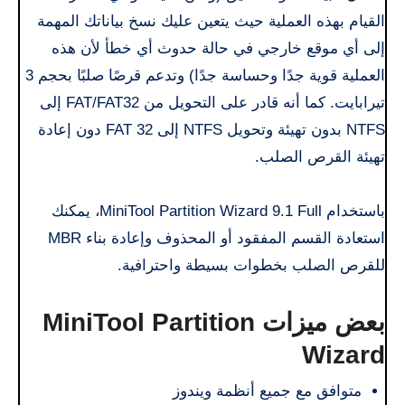
القيام بهذه العملية حيث يتعين عليك نسخ بياناتك المهمة
إلى أي موقع خارجي في حالة حدوث أي خطأ لأن هذه
العملية قوية جدًا وحساسة جدًا) وتدعم قرصًا صلبًا بحجم 3
تيرابايت. كما أنه قادر على التحويل من FAT/FAT32 إلى
NTFS بدون تهيئة وتحويل NTFS إلى FAT 32 دون إعادة
تهيئة القرص الصلب.
باستخدام MiniTool Partition Wizard 9.1 Full، يمكنك
استعادة القسم المفقود أو المحذوف وإعادة بناء MBR
للقرص الصلب بخطوات بسيطة واحترافية.
بعض ميزات MiniTool Partition
Wizard
متوافق مع جميع أنظمة ويندوز