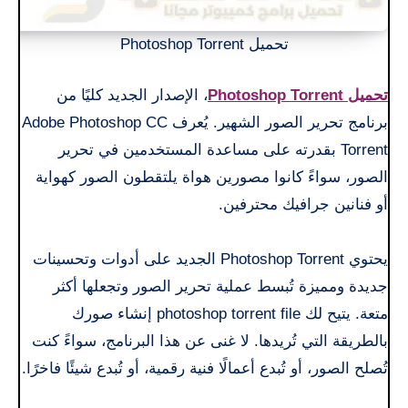
تحميل Photoshop Torrent
تحميل Photoshop Torrent
، الإصدار الجديد كليًا من
برنامج تحرير الصور الشهير. يُعرف Adobe Photoshop CC
Torrent بقدرته على مساعدة المستخدمين في تحرير
الصور، سواءً كانوا مصورين هواة يلتقطون الصور كهواية
أو فنانين جرافيك محترفين.
يحتوي Photoshop Torrent الجديد على أدوات وتحسينات
جديدة ومميزة تُبسط عملية تحرير الصور وتجعلها أكثر
متعة. يتيح لك photoshop torrent file إنشاء صورك
بالطريقة التي تُريدها. لا غنى عن هذا البرنامج، سواءً كنت
تُصلح الصور، أو تُبدع أعمالًا فنية رقمية، أو تُبدع شيئًا فاخرًا.