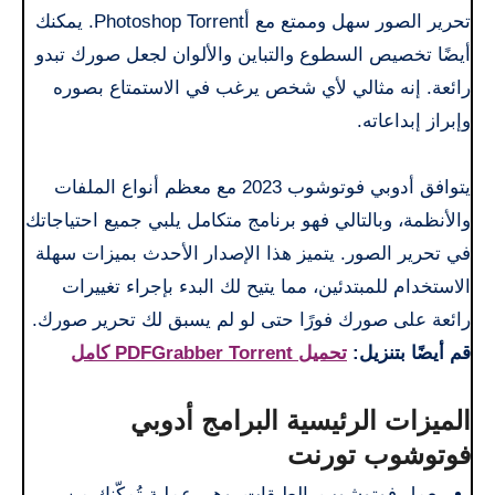
تحرير الصور سهل وممتع مع أPhotoshop Torrent. يمكنك
أيضًا تخصيص السطوع والتباين والألوان لجعل صورك تبدو
رائعة. إنه مثالي لأي شخص يرغب في الاستمتاع بصوره
وإبراز إبداعاته.
يتوافق أدوبي فوتوشوب 2023 مع معظم أنواع الملفات
والأنظمة، وبالتالي فهو برنامج متكامل يلبي جميع احتياجاتك
في تحرير الصور. يتميز هذا الإصدار الأحدث بميزات سهلة
الاستخدام للمبتدئين، مما يتيح لك البدء بإجراء تغييرات
رائعة على صورك فورًا حتى لو لم يسبق لك تحرير صورك.
قم أيضًا بتنزيل:
تحميل PDFGrabber Torrent كامل
الميزات الرئيسية البرامج أدوبي
فوتوشوب تورنت
يعمل فوتوشوب بالطبقات، وهي عملية تُمكّنك من